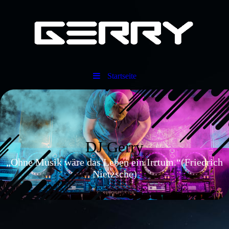
Startseite
DJ Gerry
„Ohne Musik wäre das Leben ein Irrtum.“(Friedrich
Nietzsche)