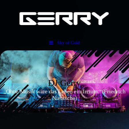
Sky of Gold
DJ Gerry
„Ohne Musik wäre das Leben ein Irrtum.“(Friedrich
Nietzsche)