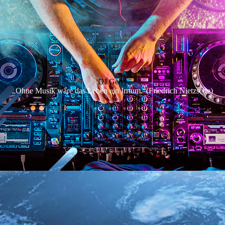
DJ Gerry
„Ohne Musik wäre das Leben ein Irrtum.“(Friedrich Nietzsche)