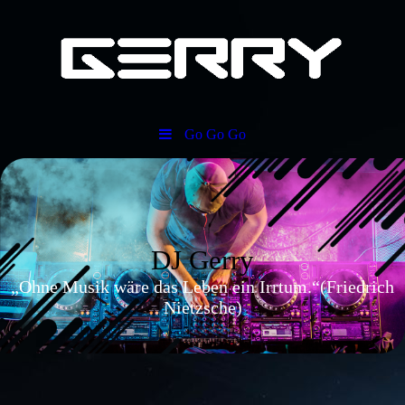
Go Go Go
DJ Gerry
„Ohne Musik wäre das Leben ein Irrtum.“(Friedrich
Nietzsche)